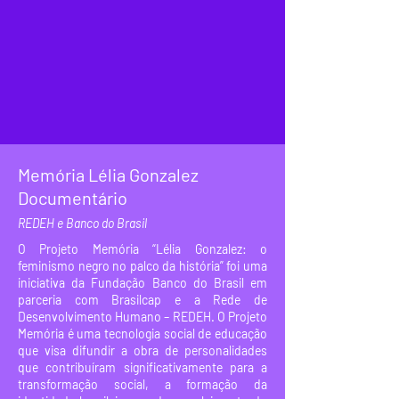
Memória Lélia Gonzalez
Documentário
REDEH
e Banco do Brasil
O Projeto Memória “Lélia Gonzalez: o
feminismo negro no palco da história” foi uma
iniciativa da Fundação Banco do Brasil em
parceria com Brasilcap e a Rede de
Desenvolvimento Humano – REDEH. O Projeto
Memória é uma tecnologia social de educação
que visa difundir a obra de personalidades
que contribuíram significativamente para a
transformação social, a formação da