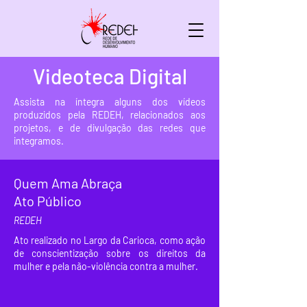
Videoteca Digital
Assista na íntegra alguns dos vídeos
produzidos pela REDEH, relacionados aos
projetos, e de divulgação das redes que
integramos.
Quem Ama Abraça
Ato Público
REDEH
Ato realizado no Largo da Carioca, como ação
de conscientização sobre os direitos da
mulher e pela não-violência contra a mulher.