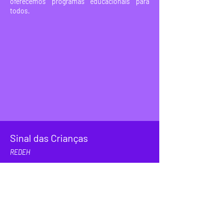
oferecemos programas educacionais para
todos.
Sinal das Crianças
REDEH
Dia Mundial do Meio Ambiente - 2013
Plantando árvores nativas da Mata Atlântica e
promovendo a comunidade segura. Cuidar do
Meio Ambiente é cuidar da comunidade.