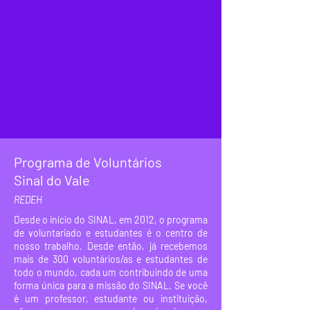
Programa de Voluntários
Sinal do Vale
REDEH
Desde o início do SINAL, em 2012, o programa
de voluntariado e estudantes é o centro de
nosso trabalho. Desde então, já recebemos
mais de 300 voluntários/as e estudantes de
todo o mundo, cada um contribuindo de uma
forma única para a missão do SINAL. Se você
é um professor, estudante ou instituição,