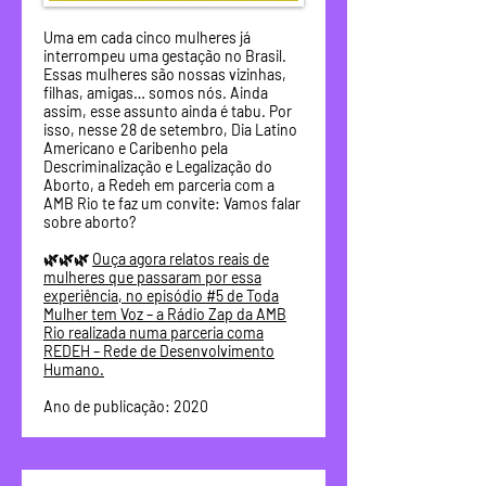
Uma em cada cinco mulheres já
interrompeu uma gestação no Brasil.
Essas mulheres são nossas vizinhas,
filhas, amigas… somos nós. Ainda
assim, esse assunto ainda é tabu. Por
isso, nesse 28 de setembro, Dia Latino
Americano e Caribenho pela
Descriminalização e Legalização do
Aborto, a Redeh em parceria com a
AMB Rio te faz um convite: Vamos falar
sobre aborto?
🌿🌿🌿
Ouça agora relatos reais de
mulheres que passaram por essa
experiência, no episódio #5 de Toda
Mulher tem Voz – a Rádio Zap da AMB
Rio realizada numa parceria coma
REDEH – Rede de Desenvolvimento
Humano.
Ano de publicação: 2020